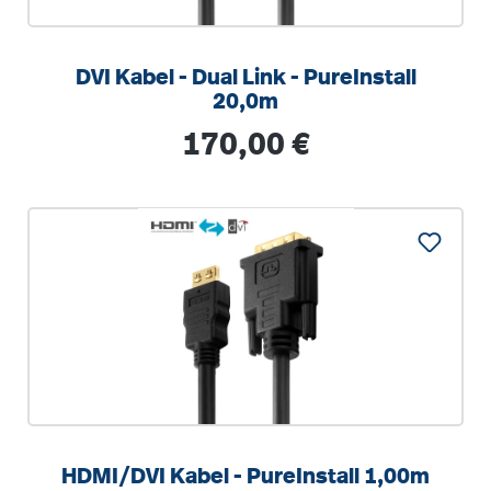
DVI Kabel - Dual Link - PureInstall
20,0m
Regulärer Preis:
170,00 €
HDMI/DVI Kabel - PureInstall 1,00m