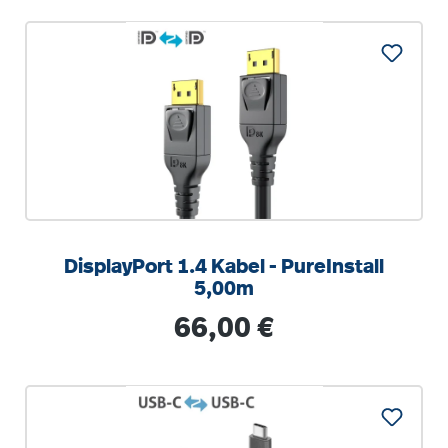
DisplayPort 1.4 Kabel - PureInstall
5,00m
Regulärer Preis:
66,00 €