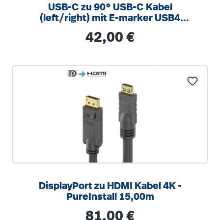
USB-C zu 90° USB-C Kabel
(left/right) mit E-marker USB4
Gen2x2 20Gbps, 240W - PureInstall
Regulärer Preis:
42,00 €
2.00m
DisplayPort zu HDMI Kabel 4K -
PureInstall 15,00m
Regulärer Preis:
81,00 €