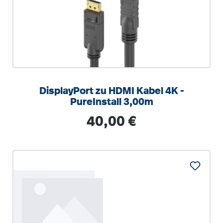
DisplayPort zu HDMI Kabel 4K -
PureInstall 3,00m
Regulärer Preis:
40,00 €