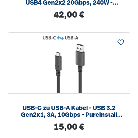
USB4 Gen2x2 20Gbps, 240W -
PureInstall 1.00m
Regulärer Preis:
42,00 €
USB-C zu USB-A Kabel - USB 3.2
Gen2x1, 3A, 10Gbps - PureInstall
1.00m
Regulärer Preis:
15,00 €