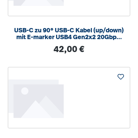
USB-C zu 90° USB-C Kabel (up/down)
mit E-marker USB4 Gen2x2 20Gbps,
240W - PureInstall 2.00m
Regulärer Preis:
42,00 €