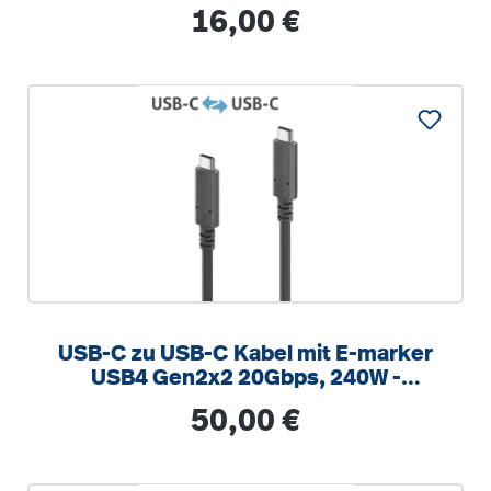
Regulärer Preis:
16,00 €
USB-C zu USB-C Kabel mit E-marker
USB4 Gen2x2 20Gbps, 240W -
PureInstall 1.50m
Regulärer Preis:
50,00 €