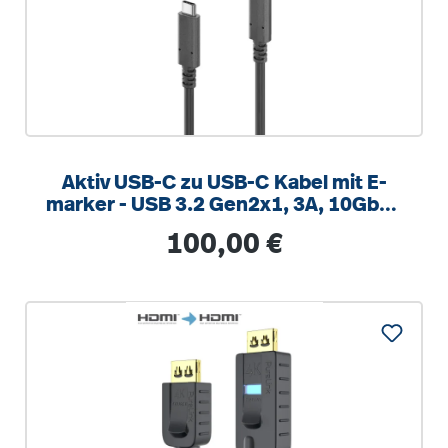
Aktiv USB-C zu USB-C Kabel mit E-
marker - USB 3.2 Gen2x1, 3A, 10Gbps
- PureInstall 3.00m
Regulärer Preis:
100,00 €