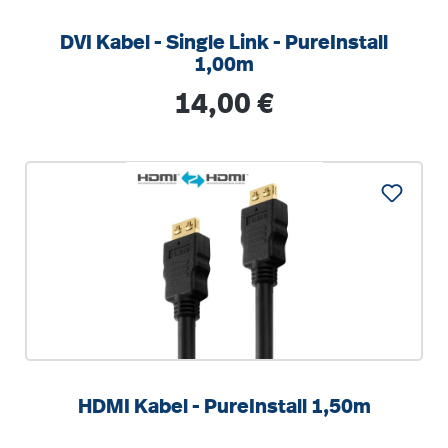
DVI Kabel - Single Link - PureInstall
1,00m
Regulärer Preis:
14,00 €
HDMI Kabel - PureInstall 1,50m