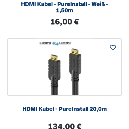
HDMI Kabel - PureInstall - Weiß -
1,50m
Regulärer Preis:
16,00 €
HDMI Kabel - PureInstall 20,0m
Regulärer Preis:
134,00 €