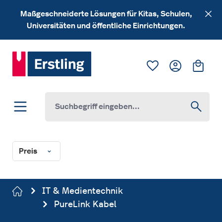
Zum Hauptinhalt springen
Maßgeschneiderte Lösungen für Kitas, Schulen,
Universitäten und öffentliche Einrichtungen.
Du hast 0 Produk
Ware
Preis
IT & Medientechnik
PureLink Kabel