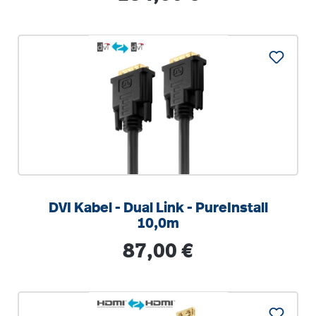
DVI Kabel - Dual Link - PureInstall
10,0m
Regulärer Preis:
87,00 €