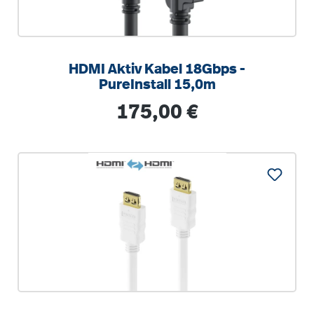
HDMI Aktiv Kabel 18Gbps -
PureInstall 15,0m
Regulärer Preis:
175,00 €