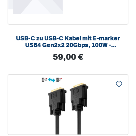
USB-C zu USB-C Kabel mit E-marker
USB4 Gen2x2 20Gbps, 100W -
PureInstall 3.00m
Regulärer Preis:
59,00 €