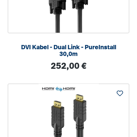
DVI Kabel - Dual Link - PureInstall
30,0m
Regulärer Preis:
252,00 €