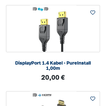
DisplayPort 1.4 Kabel - PureInstall
1,00m
Regulärer Preis:
20,00 €