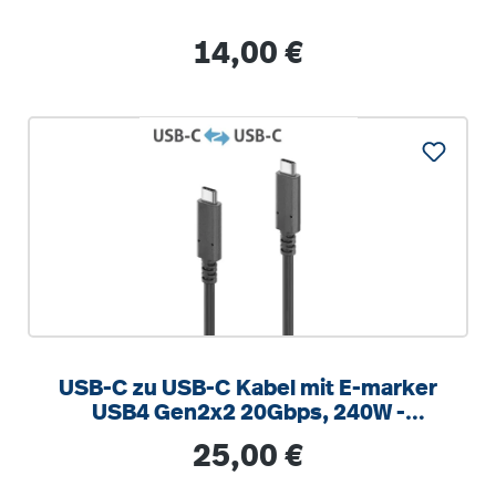
Regulärer Preis:
14,00 €
USB-C zu USB-C Kabel mit E-marker
USB4 Gen2x2 20Gbps, 240W -
PureInstall 1.00m
Regulärer Preis:
25,00 €