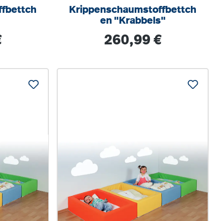
fbettch
Krippenschaumstoffbettch
en "Krabbels"
s:
Regulärer Preis:
€
260,99 €