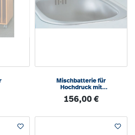
r
Mischbatterie für
Hochdruck mit
schwenkbarem
is:
Regulärer Preis:
156,00 €
Rohrauslauf, verchromt