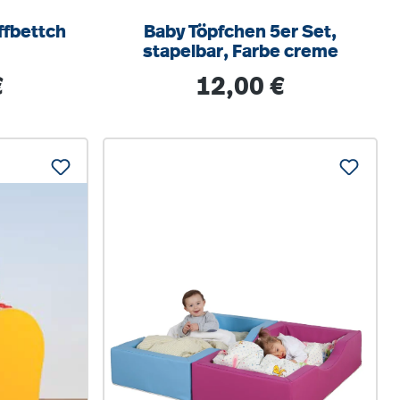
fbettch
Baby Töpfchen 5er Set,
stapelbar, Farbe creme
s:
Regulärer Preis:
€
12,00 €