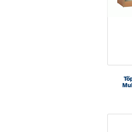
Tö
Mul
stab
und k