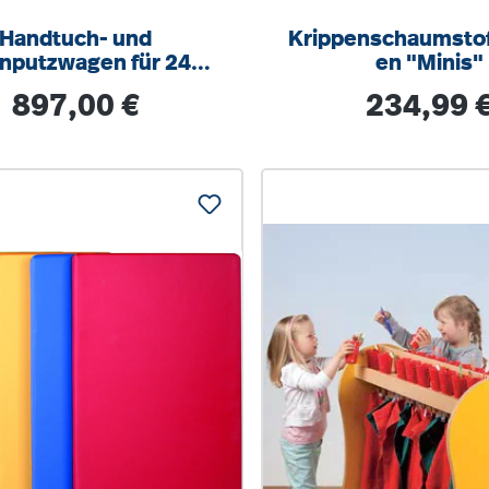
Handtuch- und
Krippenschaumstof
nputzwagen für 24
en "Minis"
, B/H/T: 120 x 92 x 40
Regulärer Preis:
Regulärer Prei
897,00 €
234,99 
ür Handtücher bis 60
cm Länge