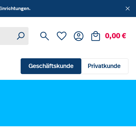
Einrichtungen.
Du hast 0 Produkte auf dem Me
Ware
0,00 €
Geschäftskunde
Privatkunde