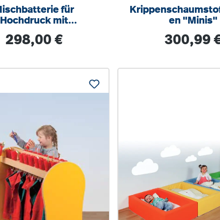
ischbatterie für
Krippenschaumstof
Hochdruck mit
en "Minis"
schwenkbarem
Regulärer Preis:
Regulärer Prei
298,00 €
300,99 
auslauf, verchromt