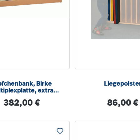
pfchenbank, Birke
Liegepolste
tiplexplatte, extra
ile Sperrvorrichtung
Regulärer Preis:
Regulärer Pre
382,00 €
86,00 €
lappbare Sitzfläche.