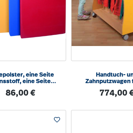
epolster, eine Seite
Handtuch- u
nsstoff, eine Seite
Zahnputzwagen f
Kunstleder
Kinder, B/H/T: 100 
Regulärer Preis:
Regulärer Prei
86,00 €
774,00 
cm, für Handtücher
cm Länge