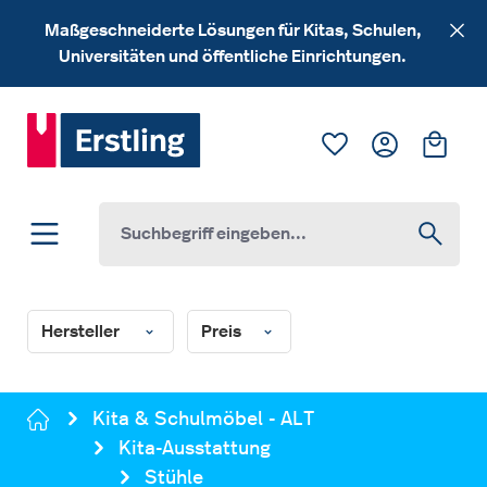
Zum Hauptinhalt springen
Maßgeschneiderte Lösungen für Kitas, Schulen,
Universitäten und öffentliche Einrichtungen.
Du hast 0 Produk
Ware
Hersteller
Preis
Kita & Schulmöbel - ALT
Kita-Ausstattung
Stühle