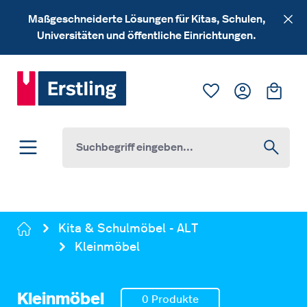
Zum Hauptinhalt springen
Maßgeschneiderte Lösungen für Kitas, Schulen,
Universitäten und öffentliche Einrichtungen.
Du hast 0 Produk
Ware
Kita & Schulmöbel - ALT
Kleinmöbel
Kleinmöbel
0 Produkte