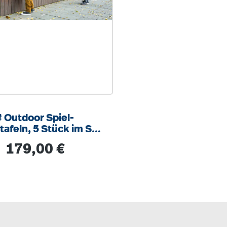
# Outdoor Spiel-
tafeln, 5 Stück im Set
Durchmesser je Tafel
Regulärer Preis:
179,00 €
80 cm, 3 cm dick