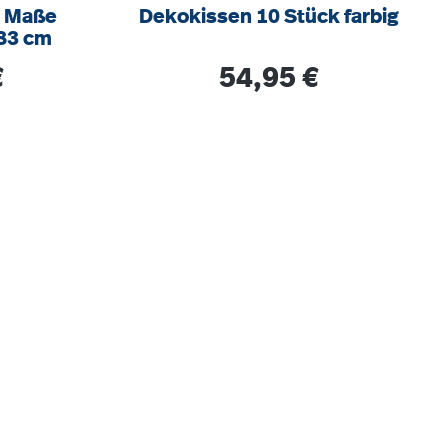
 Maße
Dekokissen 10 Stück farbig
 83 cm
s:
Regulärer Preis:
€
54,95 €