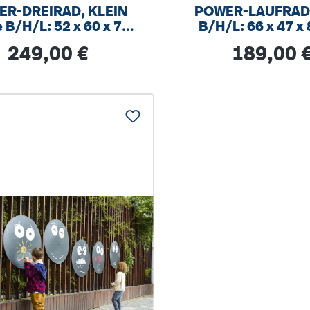
ER-DREIRAD, KLEIN
POWER-LAUFRAD
 B/H/L: 52 x 60 x 79
B/H/L: 66 x 47 x
cm
Regulärer Preis:
Regulärer Prei
249,00 €
189,00 