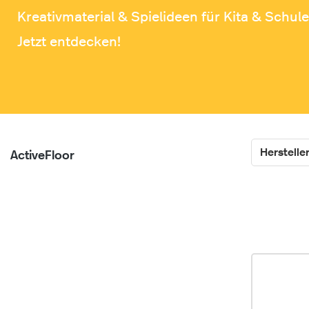
Kreativmaterial & Spielideen für Kita & Schule
Jetzt entdecken!
Herstelle
ActiveFloor