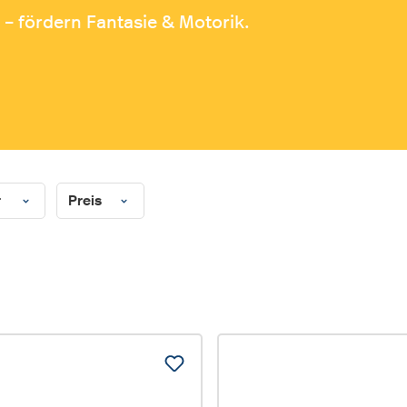
 – fördern Fantasie & Motorik.
r
Preis