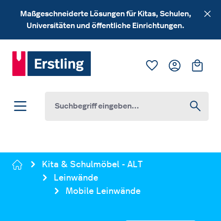
Zum Hauptinhalt springen
Maßgeschneiderte Lösungen für Kitas, Schulen,
Universitäten und öffentliche Einrichtungen.
Du hast 0 Produk
Ware
Kita & Schulmöbel - ALT
Leinwände
Mobile Leinwände