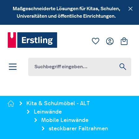
Zum Hauptinhalt springen
Maßgeschneiderte Lösungen für Kitas, Schulen,
Universitäten und öffentliche Einrichtungen.
Du hast 0 Produk
Ware
Kita & Schulmöbel - ALT
Leinwände
Mobile Leinwände
steckbarer Faltrahmen