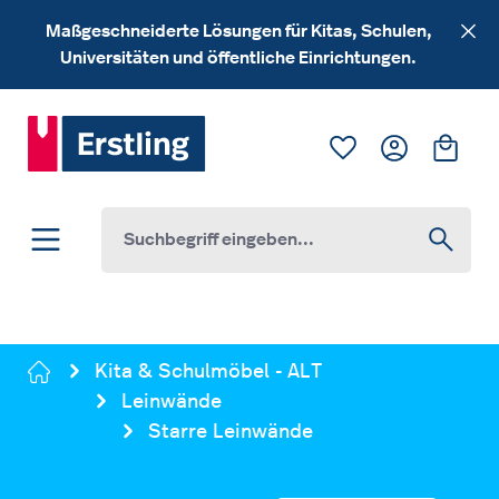
Zum Hauptinhalt springen
Maßgeschneiderte Lösungen für Kitas, Schulen,
Universitäten und öffentliche Einrichtungen.
Du hast 0 Produk
Ware
Kita & Schulmöbel - ALT
Leinwände
Starre Leinwände