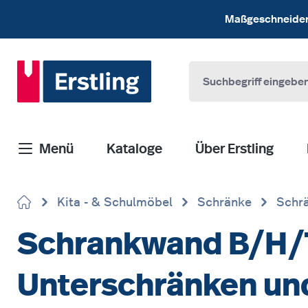
 Hauptinhalt springen
Zur Suche springen
Zur Hauptnavigation springen
Maßgeschneiderte
Menü
Kataloge
Über Erstling
Kita - & Schulmöbel
Schränke
Schrä
Schrankwand B/H/T
Unterschränken un