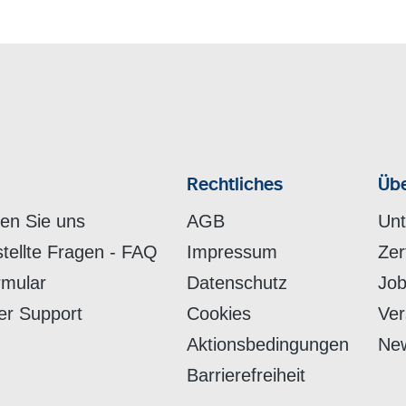
Rechtliches
Übe
hen Sie uns
AGB
Un
stellte Fragen - FAQ
Impressum
Zer
rmular
Datenschutz
Job
er Support
Cookies
Ver
Aktionsbedingungen
New
Barrierefreiheit