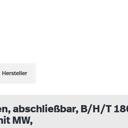
a
Hersteller
n, abschließbar, B/H/T 18
mit MW,