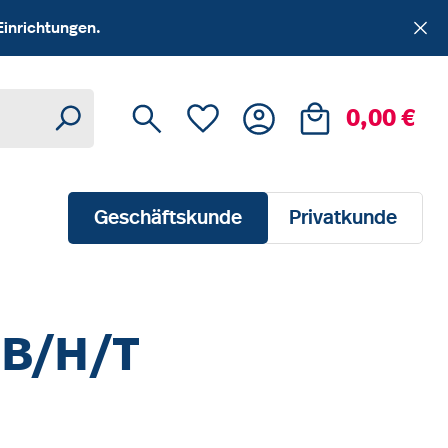
Einrichtungen.
Du hast 0 Produkte auf dem Me
Ware
0,00 €
Geschäftskunde
Privatkunde
, B/H/T