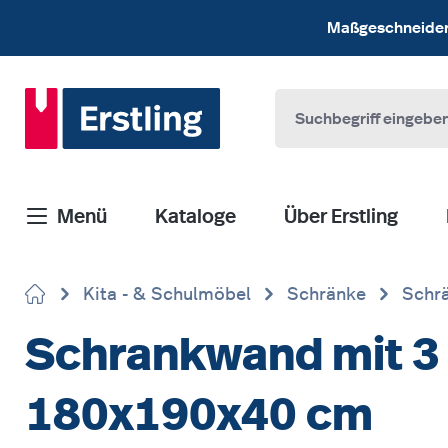
 Hauptinhalt springen
Zur Suche springen
Zur Hauptnavigation springen
Maßgeschneiderte
Menü
Kataloge
Über Erstling
Kita - & Schulmöbel
Schränke
Schrä
Schrankwand mit 3 
180x190x40 cm