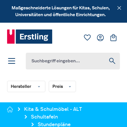
Zum Hauptinhalt springen
Maßgeschneiderte Lösungen für Kitas, Schulen,
Universitäten und öffentliche Einrichtungen.
Du hast 0 Produk
Ware
Hersteller
Preis
Kita & Schulmöbel - ALT
Schultafeln
Stundenpläne