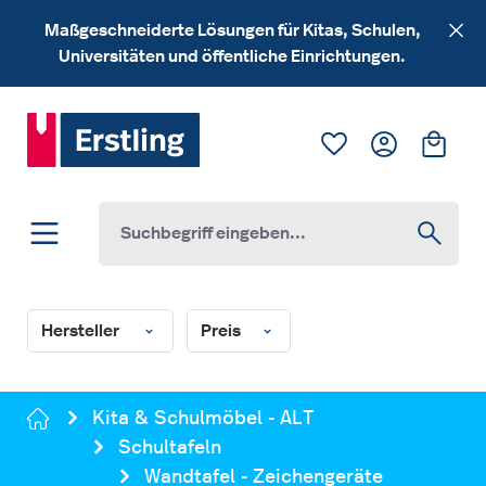
Zum Hauptinhalt springen
Maßgeschneiderte Lösungen für Kitas, Schulen,
Universitäten und öffentliche Einrichtungen.
Du hast 0 Produk
Ware
Hersteller
Preis
Kita & Schulmöbel - ALT
Schultafeln
Wandtafel - Zeichengeräte