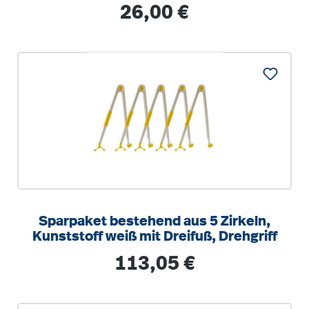
Teilung, 50 cm
Regulärer Preis:
26,00 €
Sparpaket bestehend aus 5 Zirkeln,
Kunststoff weiß mit Dreifuß, Drehgriff
Regulärer Preis:
113,05 €