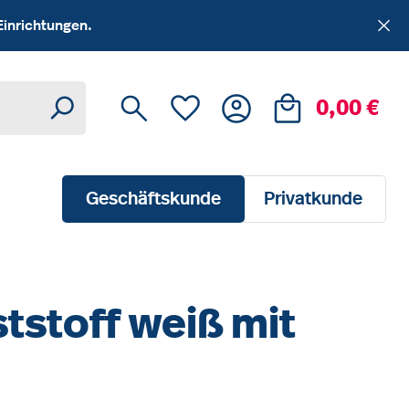
Einrichtungen.
Du hast 0 Produkte auf dem Me
Ware
0,00 €
Geschäftskunde
Privatkunde
tstoff weiß mit