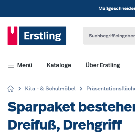
 Hauptinhalt springen
Zur Suche springen
Zur Hauptnavigation springen
Maßgeschneiderte
Menü
Kataloge
Über Erstling
Kita - & Schulmöbel
Präsentationsfläch
Sparpaket bestehend
Dreifuß, Drehgriff