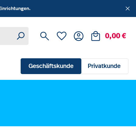
Einrichtungen.
Du hast 0 Produkte auf dem Me
Ware
0,00 €
Geschäftskunde
Privatkunde