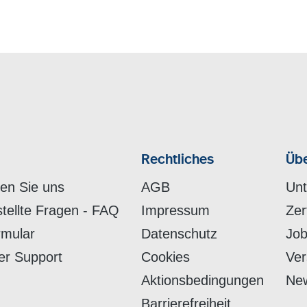
Rechtliches
Übe
hen Sie uns
AGB
Un
stellte Fragen - FAQ
Impressum
Zer
rmular
Datenschutz
Job
er Support
Cookies
Ver
Aktionsbedingungen
New
Barrierefreiheit