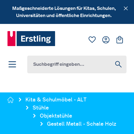
Zum Hauptinhalt springen
Maßgeschneiderte Lösungen für Kitas, Schulen,
Universitäten und öffentliche Einrichtungen.
Du hast 0 Produk
Ware
Kita & Schulmöbel - ALT
Stühle
Objektstühle
Gestell Metall - Schale Holz