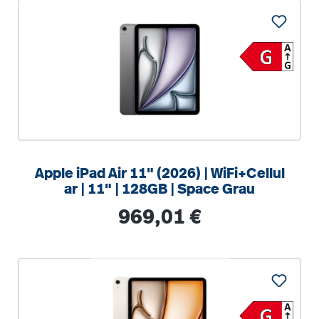
Apple iPad Air 11" (2026) | WiFi+Cellul
ar | 11" | 128GB | Space Grau
Regulärer Preis:
969,01 €