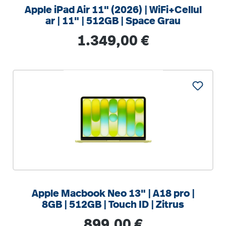
Apple iPad Air 11" (2026) | WiFi+Cellul
ar | 11" | 512GB | Space Grau
Regulärer Preis:
1.349,00 €
%
Apple Macbook Neo 13" | A18 pro |
8GB | 512GB | Touch ID | Zitrus
Regulärer Preis:
899,00 €