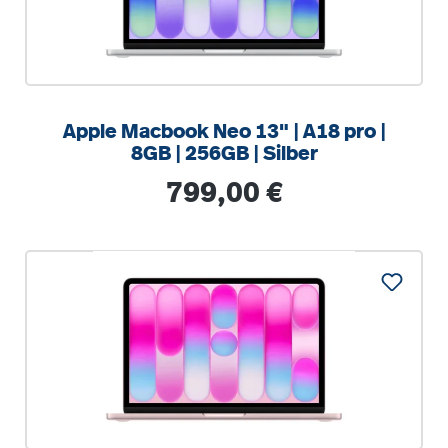
Apple Macbook Neo 13" | A18 pro |
8GB | 256GB | Silber
Regulärer Preis:
799,00 €
%