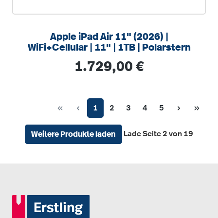
Apple iPad Air 11" (2026) |
WiFi+Cellular | 11" | 1TB | Polarstern
Regulärer Preis:
1.729,00 €
Seite
Seite
Seite
Seite
Seite
1
2
3
4
5
Lade Seite 2 von 19
Weitere Produkte laden