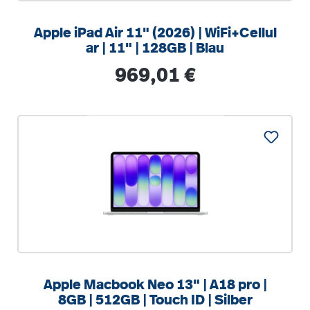
Apple iPad Air 11" (2026) | WiFi+Cellul
ar | 11" | 128GB | Blau
Regulärer Preis:
969,01 €
%
Apple Macbook Neo 13" | A18 pro |
8GB | 512GB | Touch ID | Silber