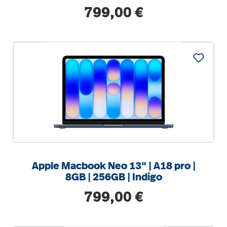
Regulärer Preis:
799,00 €
%
Apple Macbook Neo 13" | A18 pro |
8GB | 256GB | Indigo
Regulärer Preis:
799,00 €