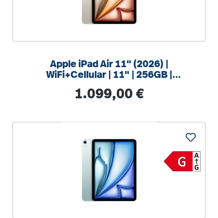
Apple iPad Air 11" (2026) |
WiFi+Cellular | 11" | 256GB |
Polarstern
Regulärer Preis:
1.099,00 €