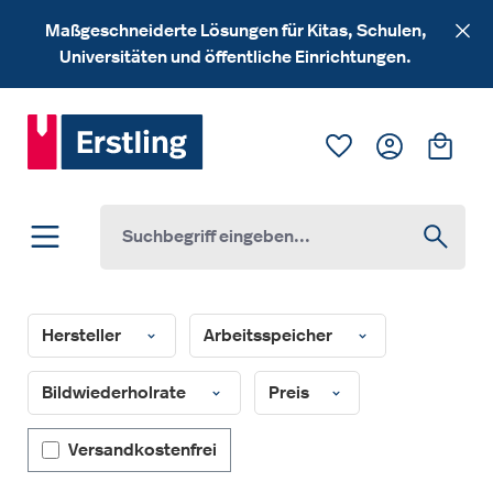
Zum Hauptinhalt springen
Maßgeschneiderte Lösungen für Kitas, Schulen,
Universitäten und öffentliche Einrichtungen.
Du hast 0 Produk
Ware
Hersteller
Arbeitsspeicher
Bildwiederholrate
Preis
Filter hinzufügen: Versandkostenfrei
Versandkostenfrei