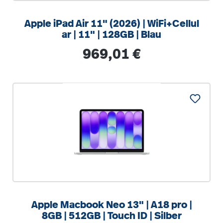
Apple iPad Air 11" (2026) | WiFi+Cellul
ar | 11" | 128GB | Blau
Regulärer Preis:
969,01 €
%
Apple Macbook Neo 13" | A18 pro |
8GB | 512GB | Touch ID | Silber