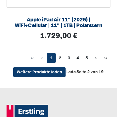
Apple iPad Air 11" (2026) |
WiFi+Cellular | 11" | 1TB | Polarstern
Regulärer Preis:
1.729,00 €
Seite
Seite
Seite
Seite
Seite
1
2
3
4
5
Lade Seite 2 von 19
Weitere Produkte laden