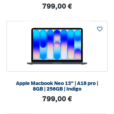
Regulärer Preis:
799,00 €
%
Apple Macbook Neo 13" | A18 pro |
8GB | 256GB | Indigo
Regulärer Preis:
799,00 €