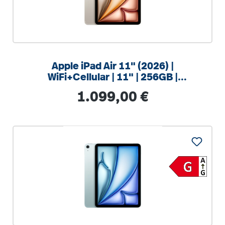
Apple iPad Air 11" (2026) |
WiFi+Cellular | 11" | 256GB |
Polarstern
Regulärer Preis:
1.099,00 €