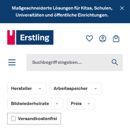
Zum Hauptinhalt springen
Maßgeschneiderte Lösungen für Kitas, Schulen,
Universitäten und öffentliche Einrichtungen.
Du hast 0 Produk
Ware
Hersteller
Arbeitsspeicher
Bildwiederholrate
Preis
Filter hinzufügen: Versandkostenfrei
Versandkostenfrei