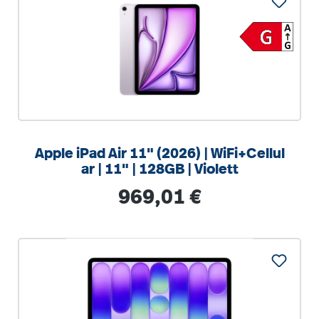
Apple iPad Air 11" (2026) | WiFi+Cellul
ar | 11" | 128GB | Violett
Regulärer Preis:
969,01 €
%