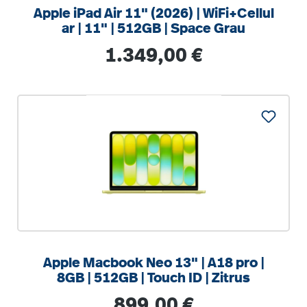
Apple iPad Air 11" (2026) | WiFi+Cellul
ar | 11" | 512GB | Space Grau
Regulärer Preis:
1.349,00 €
%
Apple Macbook Neo 13" | A18 pro |
8GB | 512GB | Touch ID | Zitrus
Regulärer Preis:
899,00 €