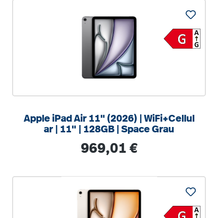
Apple iPad Air 11" (2026) | WiFi+Cellul
ar | 11" | 128GB | Space Grau
Regulärer Preis:
969,01 €