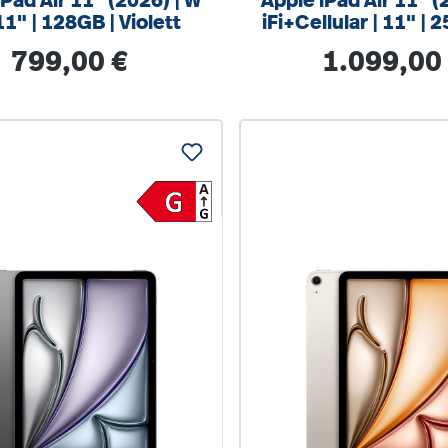
iPad Air 11" (2026) | W
Apple iPad Air 11" (
 11" | 128GB | Violett
iFi+Cellular | 11" | 
olett
Regulärer Preis:
Regulärer Preis
799,00 €
1.099,00