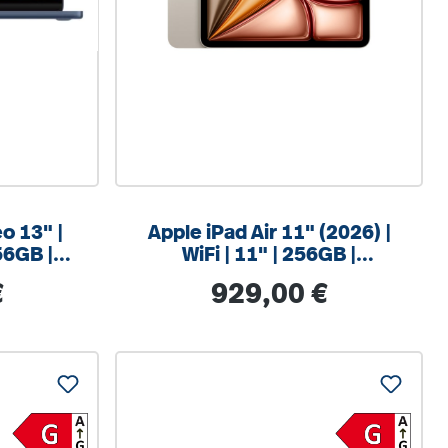
o 13" |
Apple iPad Air 11" (2026) |
56GB |
WiFi | 11" | 256GB |
Polarstern
s:
Regulärer Preis:
€
929,00 €