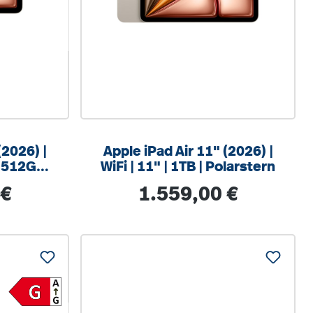
(2026) |
Apple iPad Air 11" (2026) |
| 512GB |
WiFi | 11" | 1TB | Polarstern
:
Regulärer Preis:
 €
1.559,00 €
%