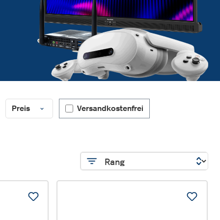
Filter hinzufügen: Versandkostenfrei
Preis
Versandkostenfrei
%