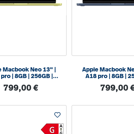
e Macbook Neo 13" |
Apple Macbook Ne
pro | 8GB | 256GB |
A18 pro | 8GB | 2
Zitrus
Indigo
Regulärer Preis:
Regulärer Prei
799,00 €
799,00 