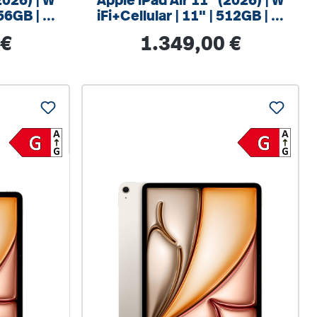
2026) | W
Apple iPad Air 11" (2026) | W
256GB | Vi
iFi+Cellular | 11" | 512GB | Bl
au
:
Regulärer Preis:
 €
1.349,00 €