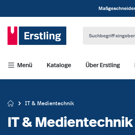
 Hauptinhalt springen
Zur Suche springen
Zur Hauptnavigation springen
Maßgeschneiderte
Menü
Kataloge
Über Erstling
IT & Medientechnik
IT & Medientechnik