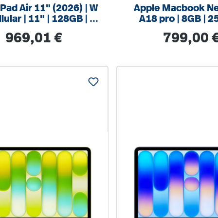
iPad Air 11" (2026) | W
Apple Macbook Ne
lular | 11" | 128GB | Vi
A18 pro | 8GB | 2
olett
Silber
Regulärer Preis:
Regulärer Prei
969,01 €
799,00 
%