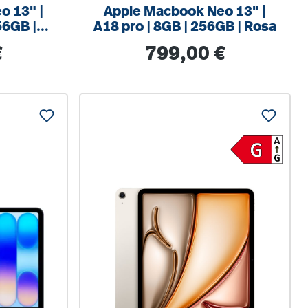
o 13" |
Apple Macbook Neo 13" |
56GB |
A18 pro | 8GB | 256GB | Rosa
s:
Regulärer Preis:
€
799,00 €