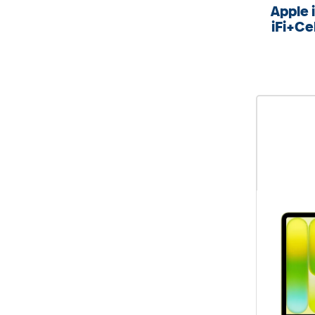
Apple 
iFi+Cel
%