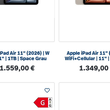
iPad Air 11" (2026) | W
Apple iPad Air 11" 
 11" | 1TB | Space Grau
WiFi+Cellular | 11" 
Polarstern
Regulärer Preis:
Regulärer Preis
1.559,00 €
1.349,00