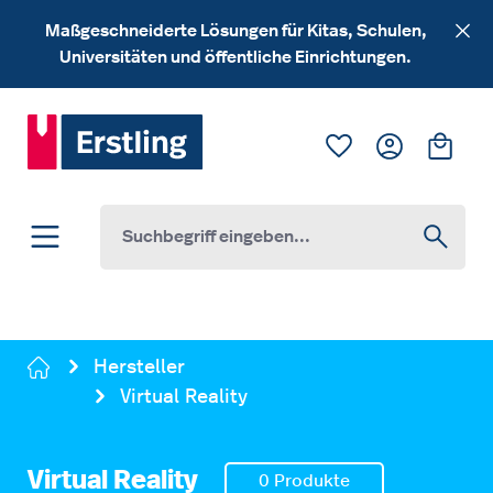
Zum Hauptinhalt springen
Maßgeschneiderte Lösungen für Kitas, Schulen,
Universitäten und öffentliche Einrichtungen.
Du hast 0 Produk
Ware
Hersteller
Virtual Reality
Virtual Reality
0 Produkte