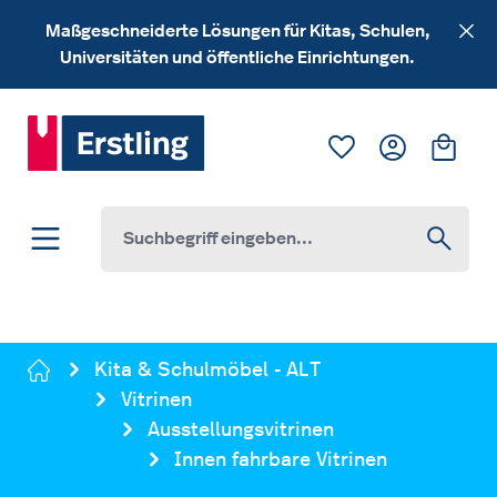
Zum Hauptinhalt springen
Maßgeschneiderte Lösungen für Kitas, Schulen,
Universitäten und öffentliche Einrichtungen.
Du hast 0 Produk
Ware
Kita & Schulmöbel - ALT
Vitrinen
Ausstellungsvitrinen
Innen fahrbare Vitrinen