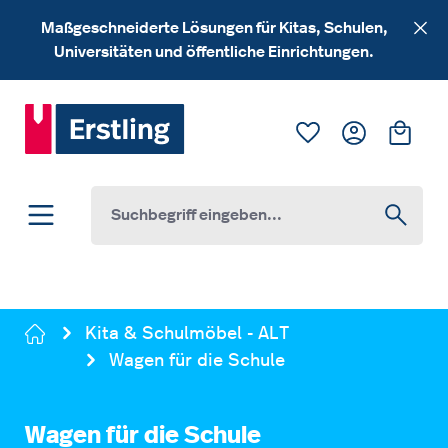
Zum Hauptinhalt springen
Maßgeschneiderte Lösungen für Kitas, Schulen,
Universitäten und öffentliche Einrichtungen.
Du hast 0 Produk
Ware
Kita & Schulmöbel - ALT
Wagen für die Schule
Wagen für die Schule