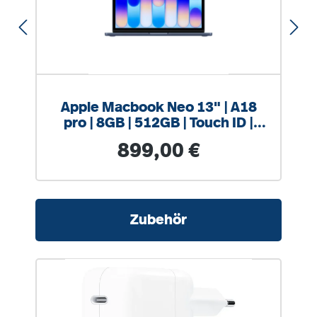
Apple Macbook Neo 13" | A18
pro | 8GB | 512GB | Touch ID |
Indigo
Regulärer Preis:
899,00 €
Produktgalerie überspringen
Zubehör