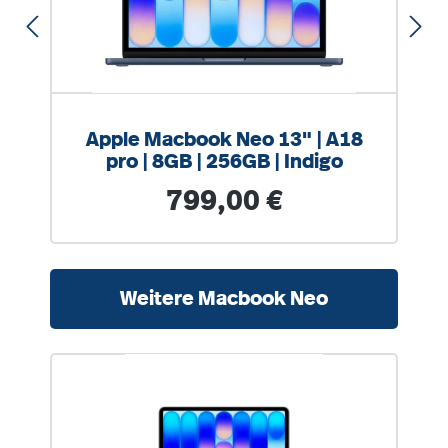
Apple Macbook Neo 13" | A18
pro | 8GB | 256GB | Indigo
Regulärer Preis:
799,00 €
Produktgalerie überspringen
Weitere Macbook Neo
%