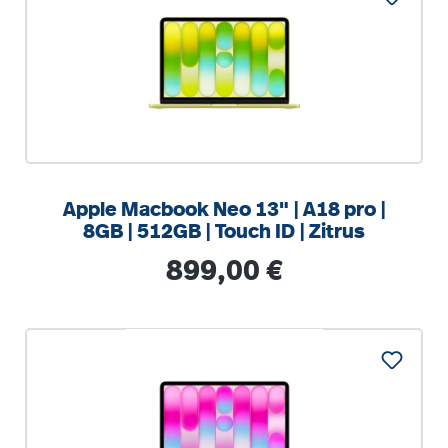
%
Apple Macbook Neo 13" | A18 pro |
8GB | 512GB | Touch ID | Zitrus
Regulärer Preis:
899,00 €
%