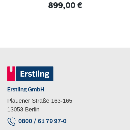
Regulärer Preis:
899,00 €
Erstling GmbH
Plauener Straße 163-165
13053 Berlin
0800 / 61 79 97-0