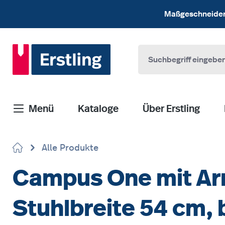
 Hauptinhalt springen
Zur Suche springen
Zur Hauptnavigation springen
Maßgeschneiderte
Menü
Kataloge
Über Erstling
Alle Produkte
Campus One mit Ar
Stuhlbreite 54 cm, 