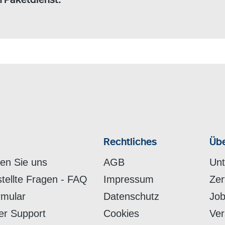
m Paketdienst.
Rechtliches
Übe
hen Sie uns
AGB
Un
stellte Fragen - FAQ
Impressum
Zer
rmular
Datenschutz
Job
er Support
Cookies
Ver