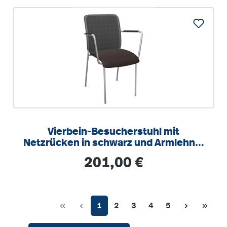
Vierbein-Besucherstuhl mit
Netzrücken in schwarz und Armlehne,
Sitzhöhe 46 cm
Regulärer Preis:
201,00 €
Seite
Seite
Seite
Seite
Seite
1
2
3
4
5