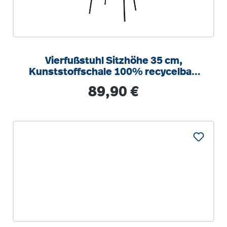
Vierfußstuhl Sitzhöhe 35 cm,
Kunststoffschale 100% recycelbar,
nur 4,3 kg, stapelbar Sitzschale aus
Regulärer Preis:
89,90 €