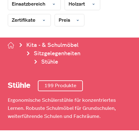
Einsatzbereich
Holzart
Zertifikate
Preis
Kita - & Schulmöbel
Sitzgelegenheiten
Stühle
Stühle
199 Produkte
Ergonomische Schülerstühle für konzentriertes
Lernen. Robuste Schulmöbel für Grundschulen,
weiterführende Schulen und Fachräume.