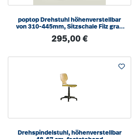
poptop Drehstuhl höhenverstellbar
von 310-445mm, Sitzschale Filz grau
aus recycelten PET Flaschen
Regulärer Preis:
295,00 €
Drehspindelstuhl, höhenverstellbar