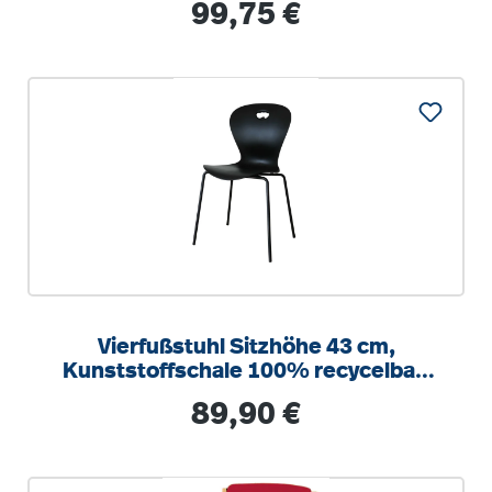
Regulärer Preis:
99,75 €
Vierfußstuhl Sitzhöhe 43 cm,
Kunststoffschale 100% recycelbar,
Gewicht 5,3 kg, stapelbar Sitzschale
Regulärer Preis:
89,90 €