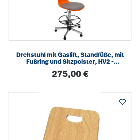
Drehstuhl mit Gaslift, Standfüße, mit
Fußring und Sitzpolster, HV2 -
Sitzhöhe: 40-56 cm
Regulärer Preis:
275,00 €