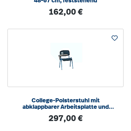
48-67 cm, feststehend
Regulärer Preis:
162,00 €
College-Polsterstuhl mit
abklappbarer Arbeitsplatte und
Ovalrohrgestell
Regulärer Preis:
297,00 €