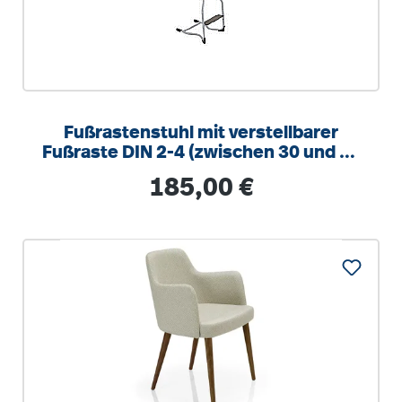
Fußrastenstuhl mit verstellbarer
Fußraste DIN 2-4 (zwischen 30 und 38
cm), Sitzhöhe 51 cm
Regulärer Preis:
185,00 €