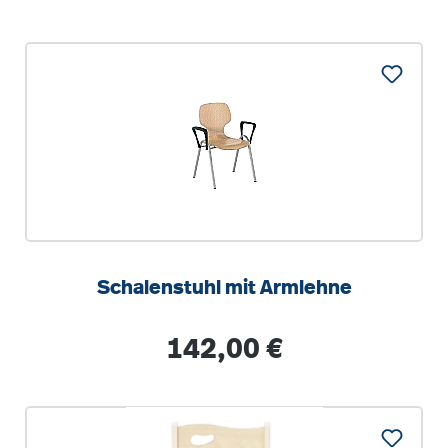
Schalenstuhl mit Armlehne
Regulärer Preis:
142,00 €