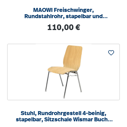
MAOWI Freischwinger,
Rundstahlrohr, stapelbar und
aufstuhlbar mit Aufstuhlungsschutz
Regulärer Preis:
110,00 €
Stuhl, Rundrohrgestell 4-beinig,
stapelbar, Sitzschale Wismar Buche
natur, SH 45 cm