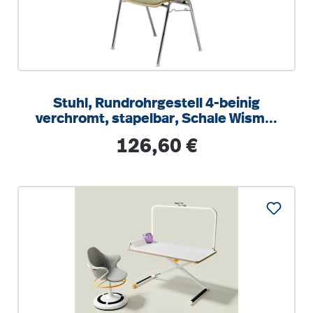
Stuhl, Rundrohrgestell 4-beinig
verchromt, stapelbar, Schale Wismar
mit Sitzpolster, SH 45 cm
Regulärer Preis:
126,60 €