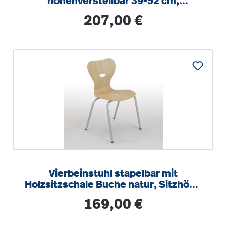
höhenverstellbar 39-52 cm,
feststehend, mit Sitzpolster
Regulärer Preis:
207,00 €
Vierbeinstuhl stapelbar mit
Holzsitzschale Buche natur, Sitzhöhe
42 cm, Gestell RAL 9006 weißalu
Regulärer Preis:
169,00 €