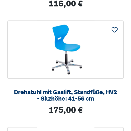
Regulärer Preis:
116,00 €
Drehstuhl mit Gaslift, Standfüße, HV2
- Sitzhöhe: 41-56 cm
Regulärer Preis:
175,00 €