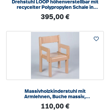
Drehstuhl LOOP höhenverstellbar mit
recycelter Polypropylen Schale in
modernen Farben, mit Armlehnen
Regulärer Preis:
395,00 €
Massivholzkinderstuhl mit
Armlehnen, Buche massiv,
Kunststoffgleiter
Regulärer Preis:
110,00 €