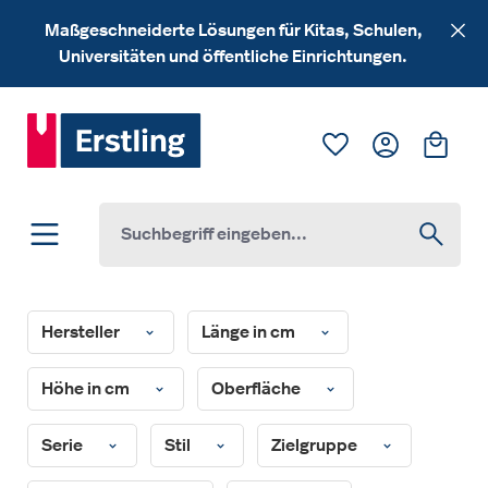
Zum Hauptinhalt springen
Maßgeschneiderte Lösungen für Kitas, Schulen,
Universitäten und öffentliche Einrichtungen.
Du hast 0 Produk
Ware
Hersteller
Länge in cm
Höhe in cm
Oberfläche
Serie
Stil
Zielgruppe