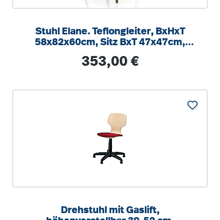
Stuhl Elane. Teflongleiter, BxHxT
58x82x60cm, Sitz BxT 47x47cm,
Massivholzgestell
Regulärer Preis:
353,00 €
Drehstuhl mit Gaslift,