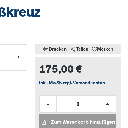
ußkreuz
Drucken
Teilen
Merken
+
175,00 €
inkl. MwSt. zzgl. Versandkosten
Produkt Anzahl: Gib den gew
-
+
Zum Warenkorb hinzufügen