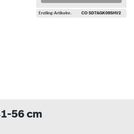
Erstling-Artikelnr.
CO SD7AGK09SHV2
uswählen
 41-56 cm