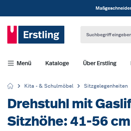
 Hauptinhalt springen
Zur Suche springen
Zur Hauptnavigation springen
Maßgeschneiderte
Menü
Kataloge
Über Erstling
Kita - & Schulmöbel
Sitzgelegenheiten
Drehstuhl mit Gasli
Sitzhöhe: 41-56 cm