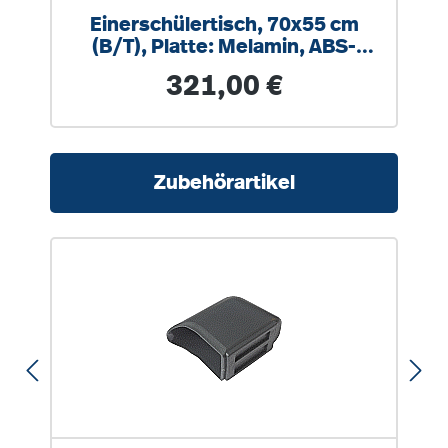
Einerschülertisch, 70x55 cm
(B/T), Platte: Melamin, ABS-
Kante, höhen- & schrägstellbar,
Regulärer Preis:
321,00 €
mit Ablage
Produktgalerie überspringen
Zubehörartikel