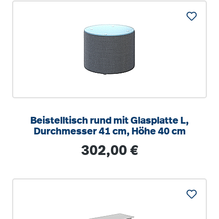
Beistelltisch rund mit Glasplatte L,
Durchmesser 41 cm, Höhe 40 cm
Regulärer Preis:
302,00 €