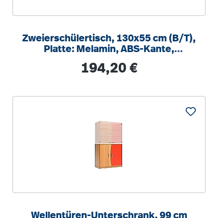
Zweierschülertisch, 130x55 cm (B/T),
Platte: Melamin, ABS-Kante,
höhenverstellbar
Regulärer Preis:
194,20 €
Wellentüren-Unterschrank, 99 cm