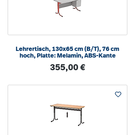
Lehrertisch, 130x65 cm (B/T), 76 cm
hoch, Platte: Melamin, ABS-Kante
Regulärer Preis:
355,00 €