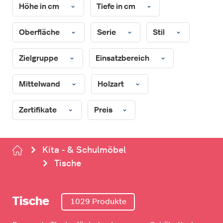
Höhe in cm
Tiefe in cm
Oberfläche
Serie
Stil
Zielgruppe
Einsatzbereich
Mittelwand
Holzart
Zertifikate
Preis
Kita - & Schulmöbel
Tische
Tische
1029 Produkte