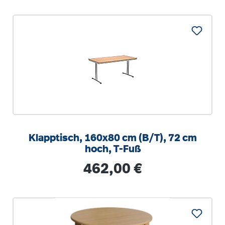
Klapptisch, 160x80 cm (B/T), 72 cm
hoch, T-Fuß
Regulärer Preis:
462,00 €