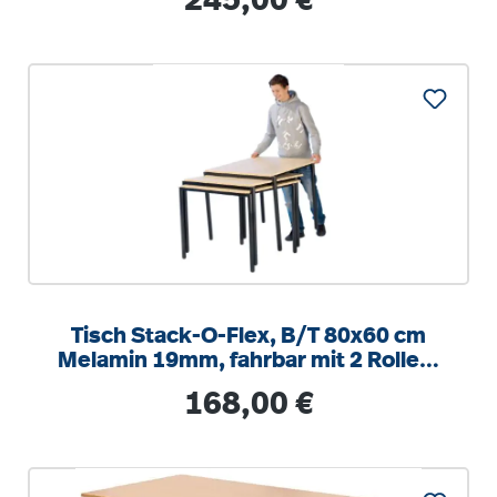
245,00 €
Tisch Stack-O-Flex, B/T 80x60 cm
Melamin 19mm, fahrbar mit 2 Rollen,
stapelbar
Regulärer Preis:
168,00 €