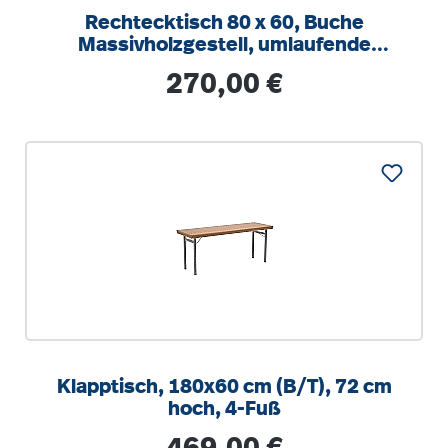
Rechtecktisch 80 x 60, Buche
Massivholzgestell, umlaufende
gerade Zarge
Regulärer Preis:
270,00 €
Klapptisch, 180x60 cm (B/T), 72 cm
hoch, 4-Fuß
Regulärer Preis: