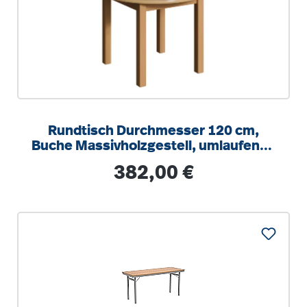
Rundtisch Durchmesser 120 cm,
Buche Massivholzgestell, umlaufende
gerade Zarge
Regulärer Preis:
382,00 €