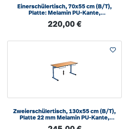
Einerschülertisch, 70x55 cm (B/T),
Platte: Melamin PU-Kante,
höhenverstellbar 58-82cm
Regulärer Preis:
220,00 €
Zweierschülertisch, 130x55 cm (B/T),
Platte 22 mm Melamin PU-Kante,
höhenverstellbar 58-82cm
Regulärer Preis: