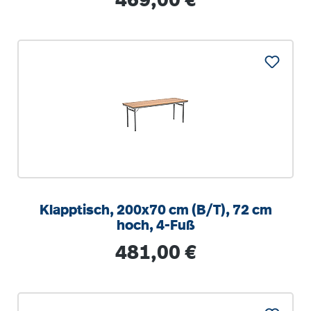
469,00 €
Klapptisch, 200x70 cm (B/T), 72 cm
hoch, 4-Fuß
Regulärer Preis:
481,00 €