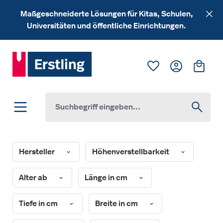
Zum Hauptinhalt springen
Maßgeschneiderte Lösungen für Kitas, Schulen,
Universitäten und öffentliche Einrichtungen.
Du hast 0 Produk
Ware
Hersteller
Höhenverstellbarkeit
Alter ab
Länge in cm
Tiefe in cm
Breite in cm