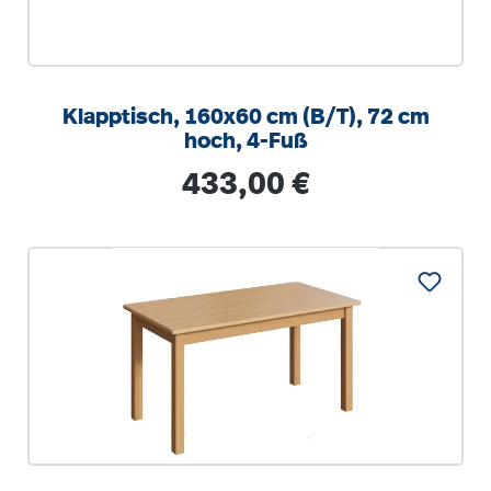
Klapptisch, 160x60 cm (B/T), 72 cm
hoch, 4-Fuß
Regulärer Preis:
433,00 €