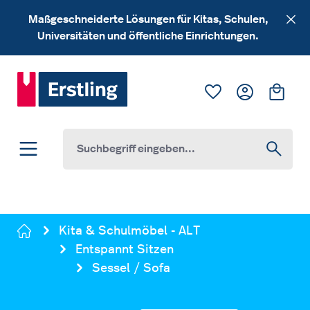
Zum Hauptinhalt springen
Maßgeschneiderte Lösungen für Kitas, Schulen,
Universitäten und öffentliche Einrichtungen.
Du hast 0 Produk
Ware
Kita & Schulmöbel - ALT
Entspannt Sitzen
Sessel / Sofa