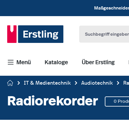
 Hauptinhalt springen
Zur Suche springen
Zur Hauptnavigation springen
Maßgeschneiderte
Menü
Kataloge
Über Erstling
IT & Medientechnik
Audiotechnik
Ra
Radiorekorder
0 Prod