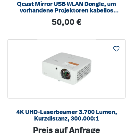
Qcast Mirror USB WLAN Dongle, um
vorhandene Projektoren kabellos
betreiben zu können
Regulärer Preis:
50,00 €
4K UHD-Laserbeamer 3.700 Lumen,
Kurzdistanz, 300.000:1
Regulärer Preis:
Preis auf Anfrage