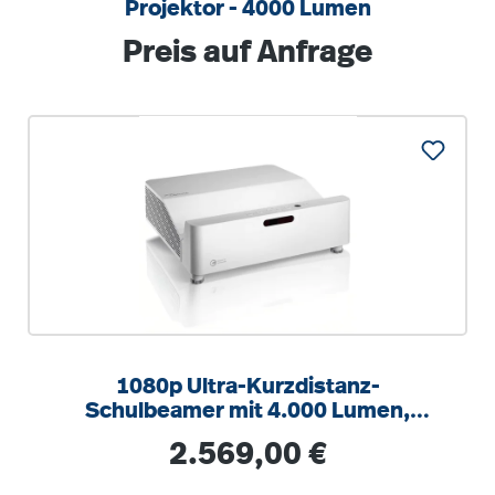
Projektor - 4000 Lumen
Regulärer Preis:
Preis auf Anfrage
1080p Ultra-Kurzdistanz-
Schulbeamer mit 4.000 Lumen,
300.000:1 Kontrast, HDR
Regulärer Preis:
2.569,00 €
Dynamikumfang