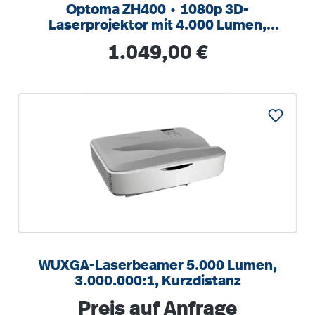
Optoma ZH400 ∙ 1080p 3D-
Laserprojektor mit 4.000 Lumen,
300.000:1 Kontrast
Regulärer Preis:
1.049,00 €
WUXGA-Laserbeamer 5.000 Lumen,
3.000.000:1, Kurzdistanz
Regulärer Preis:
Preis auf Anfrage