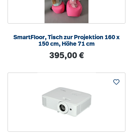
SmartFloor, Tisch zur Projektion 160 x
150 cm, Höhe 71 cm
Regulärer Preis:
395,00 €