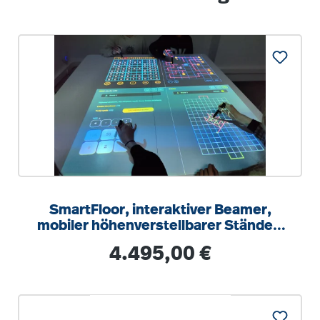
SmartFloor, interaktiver Beamer,
mobiler höhenverstellbarer Ständer,
92 Startanwendungen
Regulärer Preis:
4.495,00 €