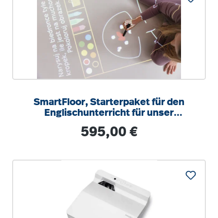
SmartFloor, Starterpaket für den
Englischunterricht für unser
interaktives Beamer-System
Regulärer Preis:
595,00 €