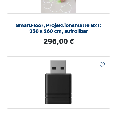
SmartFloor, Projektionsmatte BxT:
350 x 260 cm, aufrollbar
Regulärer Preis:
295,00 €