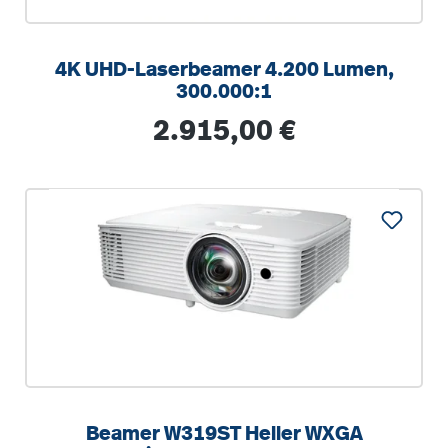
4K UHD-Laserbeamer 4.200 Lumen,
300.000:1
Regulärer Preis:
2.915,00 €
Beamer W319ST Heller WXGA