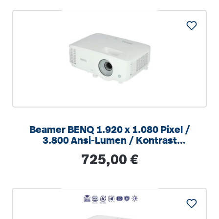
Beamer BENQ 1.920 x 1.080 Pixel /
3.800 Ansi-Lumen / Kontrast
20.000:1
Regulärer Preis:
725,00 €