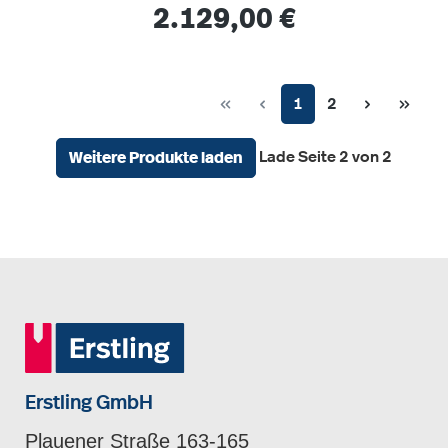
30.000 Stunden Lebensdauer
Regulärer Preis:
2.129,00 €
Seite
Seite
1
2
Lade Seite 2 von 2
Weitere Produkte laden
Erstling GmbH
Plauener Straße 163-165