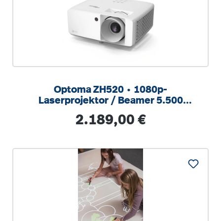
Optoma ZH520 ∙ 1080p-
Laserprojektor / Beamer 5.500
Lumen, 300.000:1 Kontrast, 360°
Regulärer Preis:
2.189,00 €
Projektion