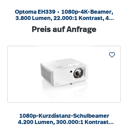
Optoma EH339 ∙ 1080p-4K-Beamer,
3.800 Lumen, 22.000:1 Kontrast, 4K
UHD
Regulärer Preis:
Preis auf Anfrage
1080p-Kurzdistanz-Schulbeamer
4.200 Lumen, 300.000:1 Kontrast,