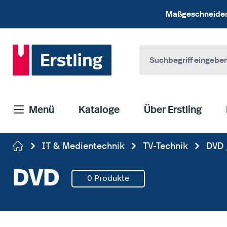
 Hauptinhalt springen
Zur Suche springen
Zur Hauptnavigation springen
Maßgeschneiderte
Menü
Kataloge
Über Erstling
IT & Medientechnik
TV-Technik
DVD 
DVD
0 Produkte