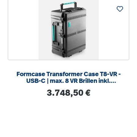
Formcase Transformer Case T8-VR -
USB-C | max. 8 VR Brillen inkl.
Controller und 1 Tablet
Regulärer Preis:
3.748,50 €