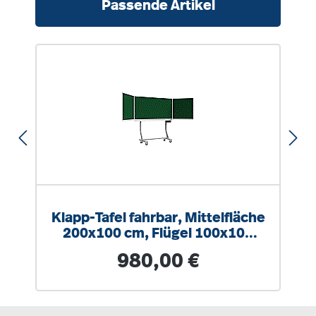
Passende Artikel
Klapp-Tafel fahrbar, Mittelfläche
200x100 cm, Flügel 100x100
cm, Stahlemaille grün
Regulärer Preis:
980,00 €