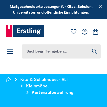
Zum Hauptinhalt springen
Maßgeschneiderte Lösungen für Kitas, Schulen,
Universitäten und öffentliche Einrichtungen.
Du hast 0 Produk
Ware
Kita & Schulmöbel - ALT
Kleinmöbel
Kartenaufbewahrung