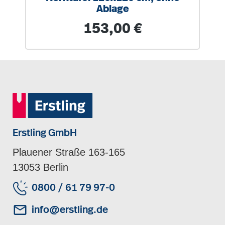
Ablage
Regulärer Preis:
153,00 €
Erstling GmbH
Plauener Straße 163-165
13053 Berlin
0800 / 61 79 97-0
info@erstling.de