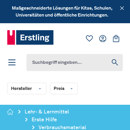
Zum Hauptinhalt springen
Maßgeschneiderte Lösungen für Kitas, Schulen,
Universitäten und öffentliche Einrichtungen.
Du hast 0 Produk
Ware
Hersteller
Preis
Lehr- & Lernmittel
Erste Hilfe
Verbrauchsmaterial