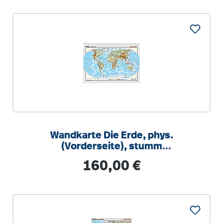
Wandkarte Die Erde, phys.
(Vorderseite), stumm
(Rückseite),140x100 cm
Regulärer Preis:
160,00 €