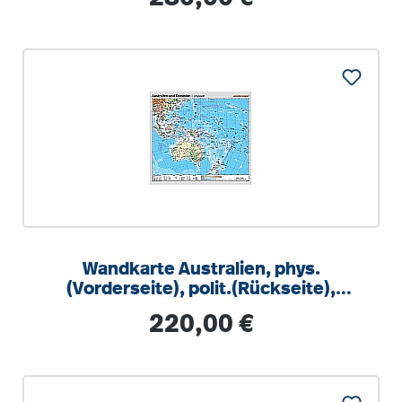
Wandkarte Australien, phys.
(Vorderseite), polit.(Rückseite),
158x145cm
Regulärer Preis:
220,00 €