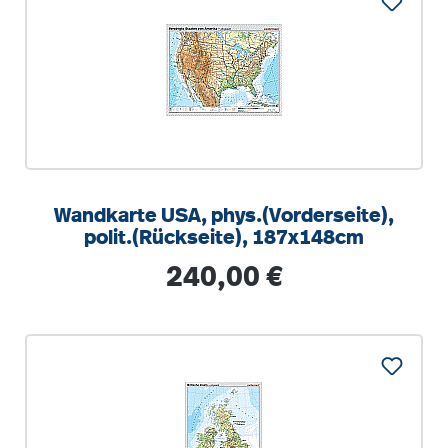
Wandkarte USA, phys.(Vorderseite),
polit.(Rückseite), 187x148cm
Regulärer Preis:
240,00 €