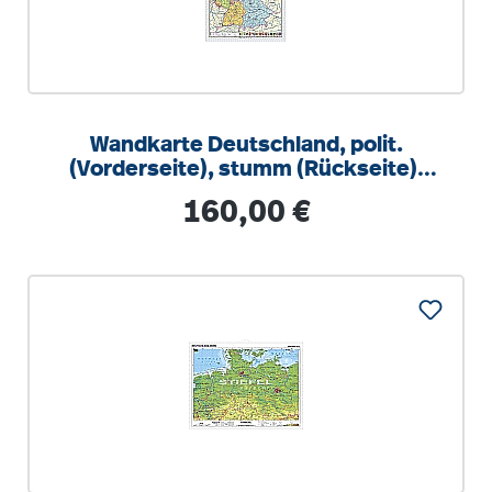
Wandkarte Deutschland, polit.
(Vorderseite), stumm (Rückseite),
105x141cm
Regulärer Preis:
160,00 €