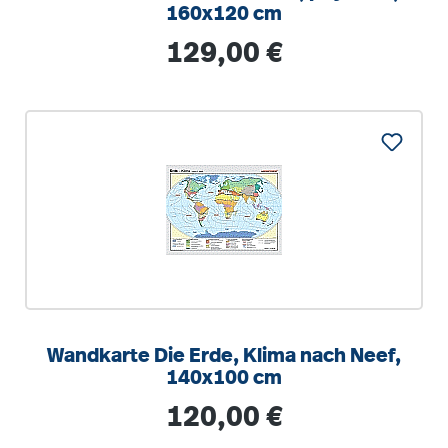
160x120 cm
Regulärer Preis:
129,00 €
Wandkarte Die Erde, Klima nach Neef,
140x100 cm
Regulärer Preis:
120,00 €