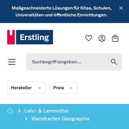
Zum Hauptinhalt springen
Maßgeschneiderte Lösungen für Kitas, Schulen,
Universitäten und öffentliche Einrichtungen.
Du hast 0 Produk
Ware
Hersteller
Preis
Lehr- & Lernmittel
Wandkarten Geographie