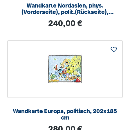
Wandkarte Nordasien, phys.
(Vorderseite), polit.(Rückseite),
202x148cm
Regulärer Preis:
240,00 €
Wandkarte Europa, politisch, 202x185
cm
Regulärer Preis:
280,00 €