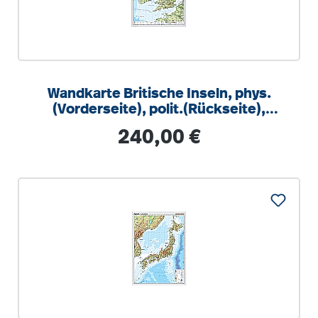
Wandkarte Britische Inseln, phys.
(Vorderseite), polit.(Rückseite),
147x205 cm
Regulärer Preis:
240,00 €