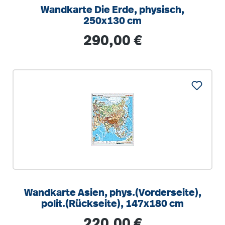
Wandkarte Die Erde, physisch,
250x130 cm
Regulärer Preis:
290,00 €
Wandkarte Asien, phys.(Vorderseite),
polit.(Rückseite), 147x180 cm
Regulärer Preis:
220,00 €