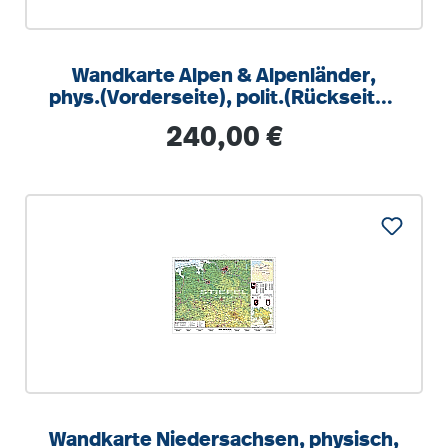
Wandkarte Alpen & Alpenländer,
phys.(Vorderseite), polit.(Rückseite),
181x140 cm
Regulärer Preis:
240,00 €
Wandkarte Niedersachsen, physisch,