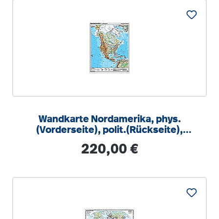
Wandkarte Nordamerika, phys.
(Vorderseite), polit.(Rückseite),
131x164cm
Regulärer Preis:
220,00 €