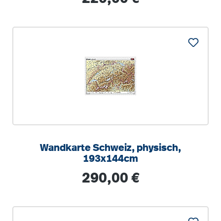
Wandkarte Schweiz, physisch,
193x144cm
Regulärer Preis:
290,00 €