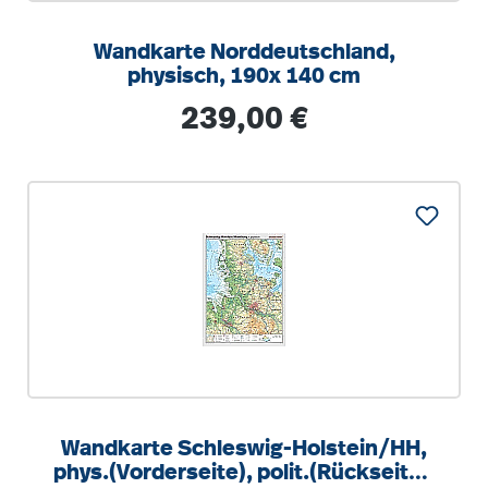
Wandkarte Norddeutschland,
physisch, 190x 140 cm
Regulärer Preis:
239,00 €
Wandkarte Schleswig-Holstein/HH,
phys.(Vorderseite), polit.(Rückseite),