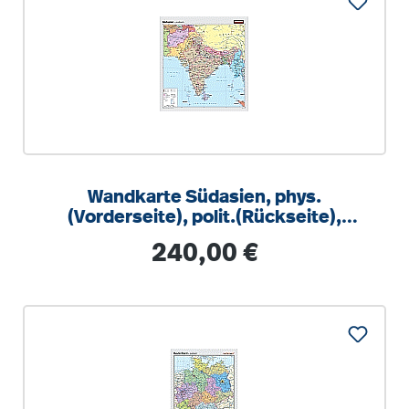
Wandkarte Südasien, phys.
(Vorderseite), polit.(Rückseite),
147x157cm
Regulärer Preis:
240,00 €