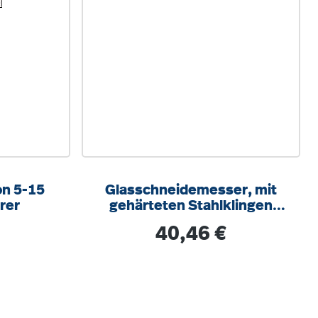
on 5-15
Glasschneidemesser, mit
rer
gehärteten Stahlklingen
und Holzgriff
is:
Regulärer Preis:
40,46 €