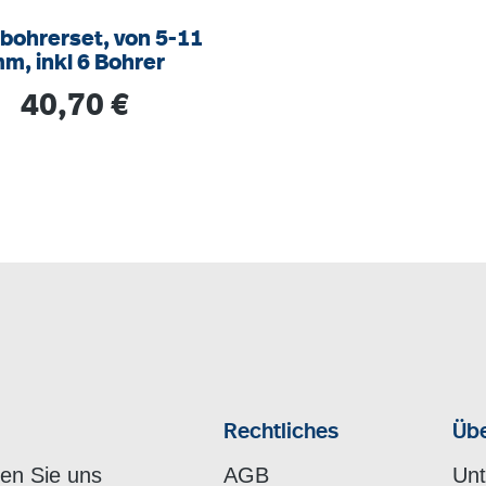
bohrerset, von 5-11
m, inkl 6 Bohrer
Regulärer Preis:
40,70 €
Rechtliches
Übe
hen Sie uns
AGB
Un