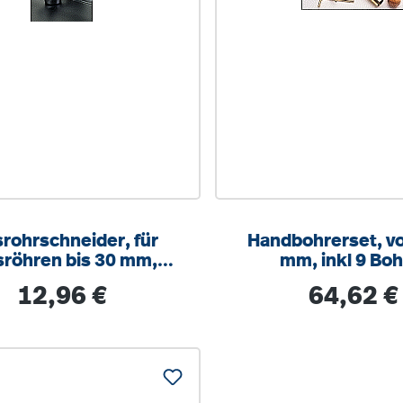
srohrschneider, für
Handbohrerset, v
sröhren bis 30 mm,
mm, inkl 9 Boh
Messing
Regulärer Preis:
Regulärer Pre
12,96 €
64,62 €