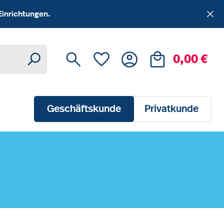
Einrichtungen.
Du hast 0 Produkte auf dem Me
Ware
0,00 €
Geschäftskunde
Privatkunde