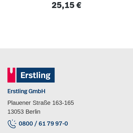
Regulärer Preis:
25,15 €
Erstling GmbH
Plauener Straße 163-165
13053 Berlin
0800 / 61 79 97-0