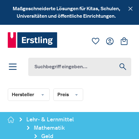
Zum Hauptinhalt springen
Maßgeschneiderte Lösungen für Kitas, Schulen,
Universitäten und öffentliche Einrichtungen.
Du hast 0 Produk
Ware
Hersteller
Preis
Lehr- & Lernmittel
Mathematik
Geld