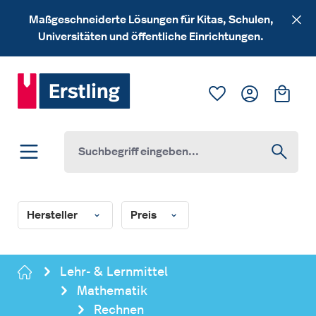
Zum Hauptinhalt springen
Maßgeschneiderte Lösungen für Kitas, Schulen,
Universitäten und öffentliche Einrichtungen.
Du hast 0 Produk
Ware
Hersteller
Preis
Lehr- & Lernmittel
Mathematik
Rechnen