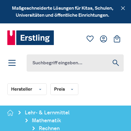
Zum Hauptinhalt springen
Maßgeschneiderte Lösungen für Kitas, Schulen,
Universitäten und öffentliche Einrichtungen.
Du hast 0 Produk
Ware
Hersteller
Preis
Lehr- & Lernmittel
Mathematik
Rechnen