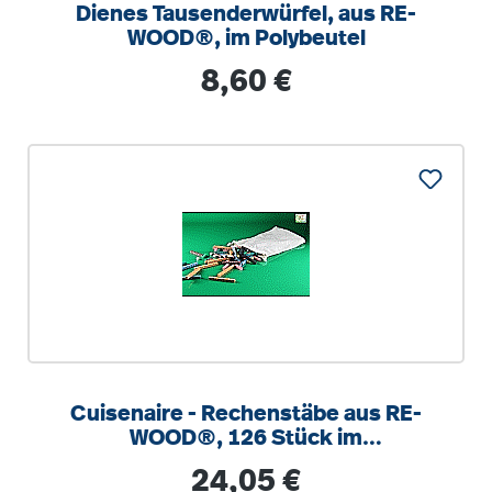
Dienes Tausenderwürfel, aus RE-
WOOD®, im Polybeutel
Regulärer Preis:
8,60 €
Cuisenaire - Rechenstäbe aus RE-
WOOD®, 126 Stück im
Baumwollbeutel
Regulärer Preis:
24,05 €