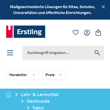
Zum Hauptinhalt springen
Maßgeschneiderte Lösungen für Kitas, Schulen,
Universitäten und öffentliche Einrichtungen.
Du hast 0 Produk
Ware
Hersteller
Preis
Lehr- & Lernmittel
Sachkunde
Natur