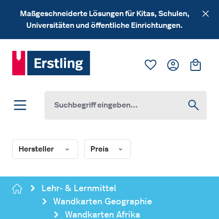
Zum Hauptinhalt springen
Maßgeschneiderte Lösungen für Kitas, Schulen,
Universitäten und öffentliche Einrichtungen.
Du hast 0 Produk
Ware
Hersteller
Preis
Lehr- & Lernmittel
Wandkarten Geographie
Wandkarten Afrika