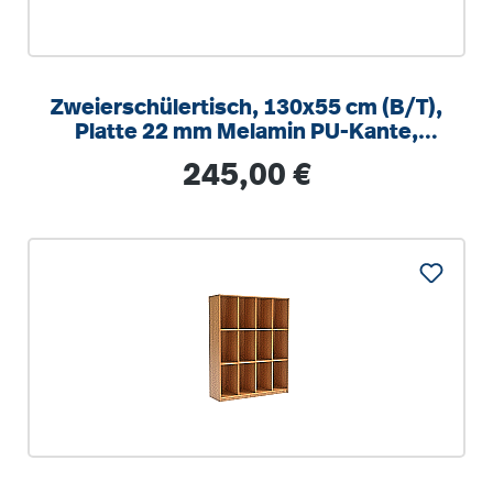
Zweierschülertisch, 130x55 cm (B/T),
Platte 22 mm Melamin PU-Kante,
höhenverstellbar 58-82cm
Regulärer Preis:
245,00 €