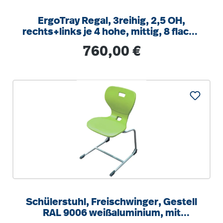
ErgoTray Regal, 3reihig, 2,5 OH,
rechts+links je 4 hohe, mittig, 8 flache
Boxen, B/H/T104,5x100x40cm
Regulärer Preis:
760,00 €
Schülerstuhl, Freischwinger, Gestell
RAL 9006 weißaluminium, mit