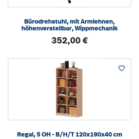
Bürodrehstuhl, mit Armlehnen,
höhenverstellbar, Wippmechanik
Regulärer Preis:
352,00 €
Regal, 5 OH - B/H/T 120x190x40 cm