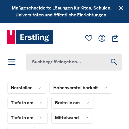
Zum Hauptinhalt springen
Maßgeschneiderte Lösungen für Kitas, Schulen,
Universitäten und öffentliche Einrichtungen.
Du hast 0 Produk
Ware
Hersteller
Höhenverstellbarkeit
Tiefe in cm
Breite in cm
Tiefe in cm
Mittelwand