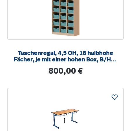
Taschenregal, 4,5 OH, 18 halbhohe
Fächer, je mit einer hohen Box, B/H/T
104,5x172x40cm
Regulärer Preis:
800,00 €