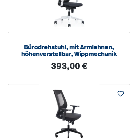
Bürodrehstuhl, mit Armlehnen,
höhenverstellbar, Wippmechanik
Regulärer Preis:
393,00 €