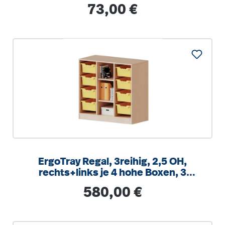
integrierten Aufstuhlschutz
Regulärer Preis:
73,00 €
ErgoTray Regal, 3reihig, 2,5 OH,
rechts+links je 4 hohe Boxen, 3
Fächer mittig,
Regulärer Preis:
580,00 €
B/H/T104,5x100x40cm