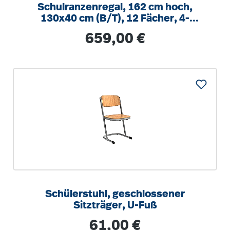
Schulranzenregal, 162 cm hoch,
130x40 cm (B/T), 12 Fächer, 4-
spaltig, XL Variante
Regulärer Preis:
659,00 €
Schülerstuhl, geschlossener
Sitzträger, U-Fuß
Regulärer Preis:
61,00 €