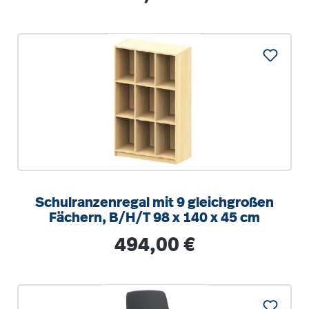
Schulranzenregal mit 9 gleichgroßen
Fächern, B/H/T 98 x 140 x 45 cm
Regulärer Preis:
494,00 €