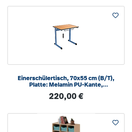
Einerschülertisch, 70x55 cm (B/T),
Platte: Melamin PU-Kante,
höhenverstellbar 58-82cm
Regulärer Preis:
220,00 €