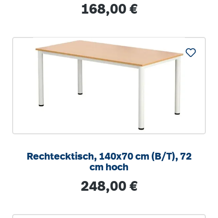
stapelbar
Regulärer Preis:
168,00 €
Rechtecktisch, 140x70 cm (B/T), 72
cm hoch
Regulärer Preis:
248,00 €