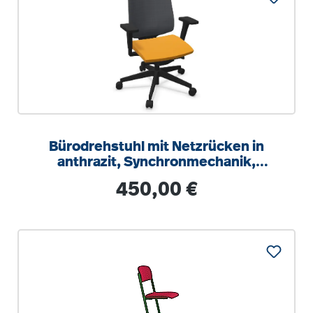
Bürodrehstuhl mit Netzrücken in
anthrazit, Synchronmechanik,
Sitztiefeneinstellung
Regulärer Preis:
450,00 €