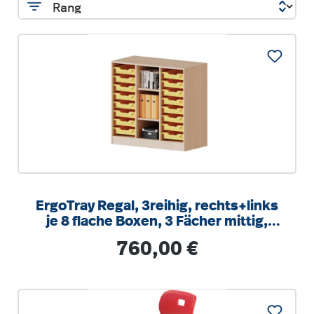
ErgoTray Regal, 3reihig, rechts+links
je 8 flache Boxen, 3 Fächer mittig,
B/H/T 104,5x100x40cm
Regulärer Preis:
760,00 €