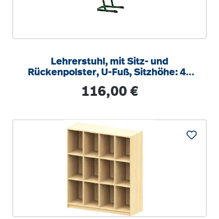
Lehrerstuhl, mit Sitz- und
Rückenpolster, U-Fuß, Sitzhöhe: 46
cm
Regulärer Preis:
116,00 €