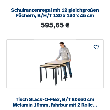
Schulranzenregal mit 12 gleichgroßen
Fächern, B/H/T 130 x 140 x 45 cm
Regulärer Preis:
595,65 €
Tisch Stack-O-Flex, B/T 80x60 cm
Melamin 19mm, fahrbar mit 2 Rollen,