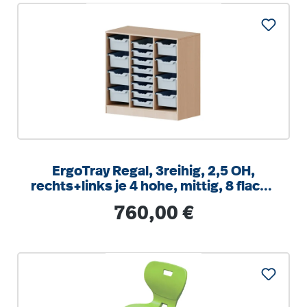
ErgoTray Regal, 3reihig, 2,5 OH,
rechts+links je 4 hohe, mittig, 8 flache
Boxen, B/H/T104,5x100x40cm
Regulärer Preis:
760,00 €