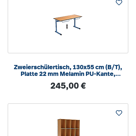
Zweierschülertisch, 130x55 cm (B/T),
Platte 22 mm Melamin PU-Kante,
höhenverstellbar 58-82cm
Regulärer Preis:
245,00 €