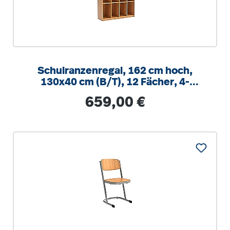
Schulranzenregal, 162 cm hoch,
130x40 cm (B/T), 12 Fächer, 4-
spaltig, XL Variante
Regulärer Preis:
659,00 €