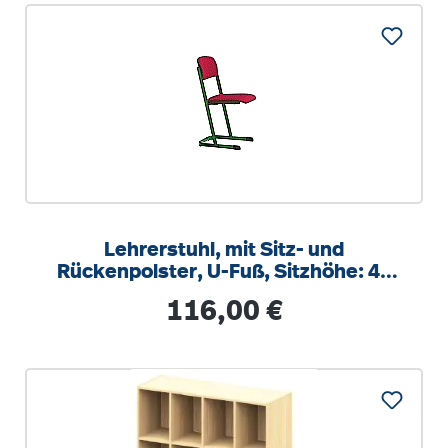
Lehrerstuhl, mit Sitz- und
Rückenpolster, U-Fuß, Sitzhöhe: 46
cm
Regulärer Preis:
116,00 €