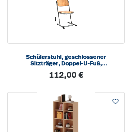
Schülerstuhl, geschlossener
Sitzträger, Doppel-U-Fuß,
höhenverstellbar von 34-42 cm
Regulärer Preis:
112,00 €