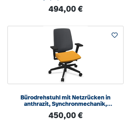
Regulärer Preis:
494,00 €
Bürodrehstuhl mit Netzrücken in
anthrazit, Synchronmechanik,
Sitztiefeneinstellung
Regulärer Preis:
450,00 €