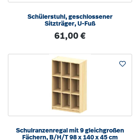
Schülerstuhl, geschlossener
Sitzträger, U-Fuß
Regulärer Preis:
61,00 €
Schulranzenregal mit 9 gleichgroßen
Fächern, B/H/T 98 x 140 x 45 cm