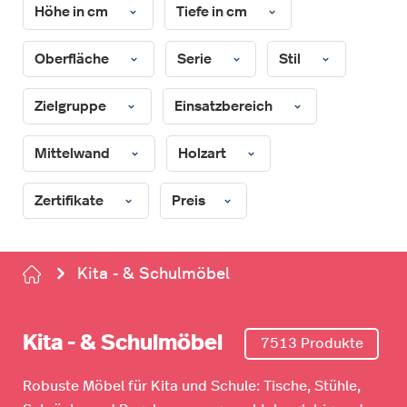
Höhe in cm
Tiefe in cm
Oberfläche
Serie
Stil
Zielgruppe
Einsatzbereich
Mittelwand
Holzart
Zertifikate
Preis
Kita - & Schulmöbel
Kita - & Schulmöbel
7513 Produkte
Robuste Möbel für Kita und Schule: Tische, Stühle,