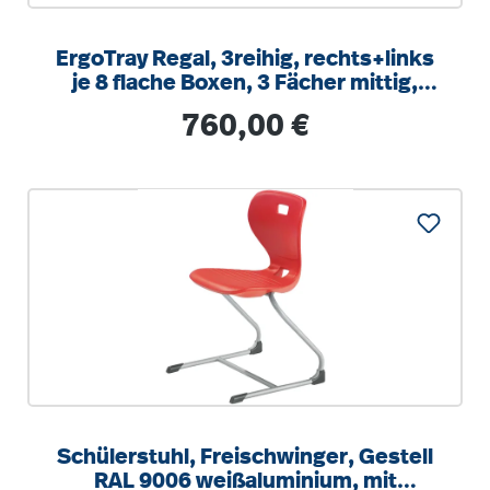
ErgoTray Regal, 3reihig, rechts+links
je 8 flache Boxen, 3 Fächer mittig,
B/H/T 104,5x100x40cm
Regulärer Preis:
760,00 €
Schülerstuhl, Freischwinger, Gestell
RAL 9006 weißaluminium, mit