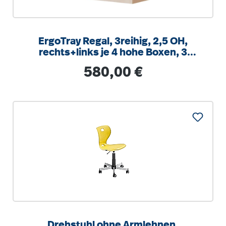
ErgoTray Regal, 3reihig, 2,5 OH,
rechts+links je 4 hohe Boxen, 3
Fächer mittig,
Regulärer Preis:
580,00 €
B/H/T104,5x100x40cm
Drehstuhl ohne Armlehnen,