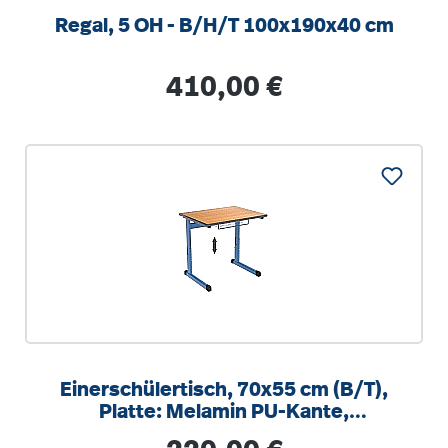
Regal, 5 OH - B/H/T 100x190x40 cm
Regulärer Preis:
410,00 €
Einerschülertisch, 70x55 cm (B/T),
Platte: Melamin PU-Kante,
höhenverstellbar 58-82cm
Regulärer Preis: