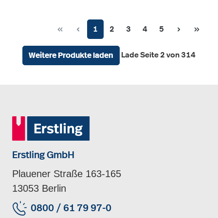
Seite
Seite
Seite
Seite
Seite
1
2
3
4
5
Lade Seite 2 von 314
Weitere Produkte laden
Erstling GmbH
Plauener Straße 163-165
13053 Berlin
0800 / 61 79 97-0