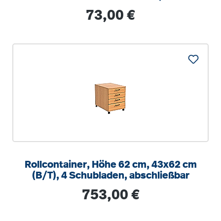
optionalen Aufstuhlschutz
Regulärer Preis:
73,00 €
Rollcontainer, Höhe 62 cm, 43x62 cm
(B/T), 4 Schubladen, abschließbar
Regulärer Preis:
753,00 €