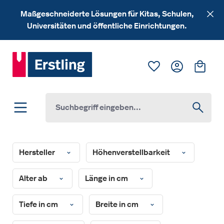
Zum Hauptinhalt springen
Maßgeschneiderte Lösungen für Kitas, Schulen,
Universitäten und öffentliche Einrichtungen.
Du hast 0 Produk
Ware
Hersteller
Höhenverstellbarkeit
Alter ab
Länge in cm
Tiefe in cm
Breite in cm