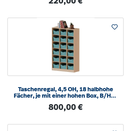
220,00 €
Taschenregal, 4,5 OH, 18 halbhohe
Fächer, je mit einer hohen Box, B/H/T
104,5x172x40cm
Regulärer Preis:
800,00 €