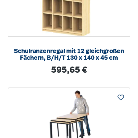
Schulranzenregal mit 12 gleichgroßen
Fächern, B/H/T 130 x 140 x 45 cm
Regulärer Preis:
595,65 €