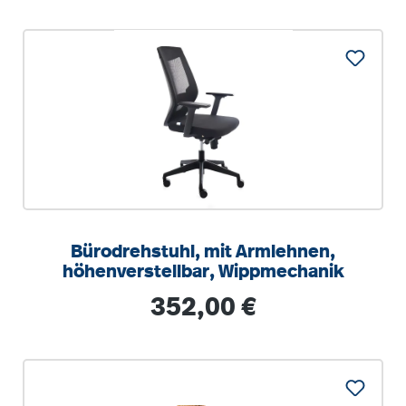
Bürodrehstuhl, mit Armlehnen,
höhenverstellbar, Wippmechanik
Regulärer Preis:
352,00 €