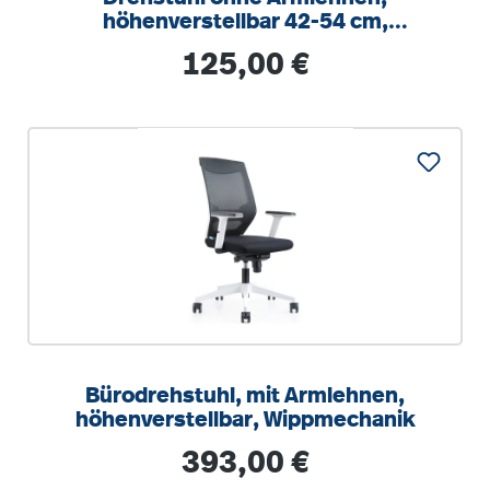
höhenverstellbar 42-54 cm,
Drehkreuz Stahl RAL 9006
Regulärer Preis:
125,00 €
Bürodrehstuhl, mit Armlehnen,
höhenverstellbar, Wippmechanik
Regulärer Preis:
393,00 €