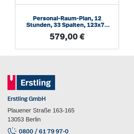
Personal-Raum-Plan, 12
Stunden, 33 Spalten, 123x77
cm
Regulärer Preis:
579,00 €
Erstling GmbH
Plauener Straße 163-165
13053 Berlin
0800 / 61 79 97-0