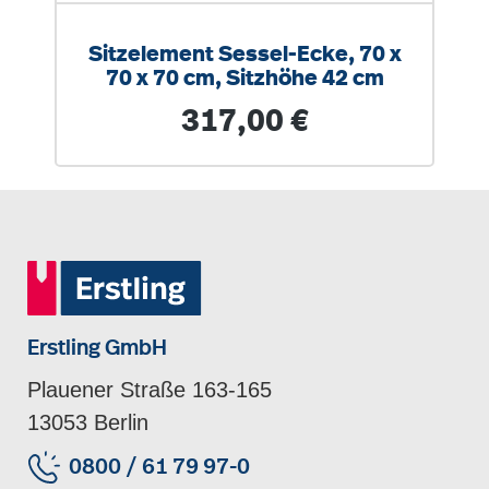
Sitzelement Sessel-Ecke, 70 x
70 x 70 cm, Sitzhöhe 42 cm
Regulärer Preis:
317,00 €
Erstling GmbH
Plauener Straße 163-165
13053 Berlin
0800 / 61 79 97-0