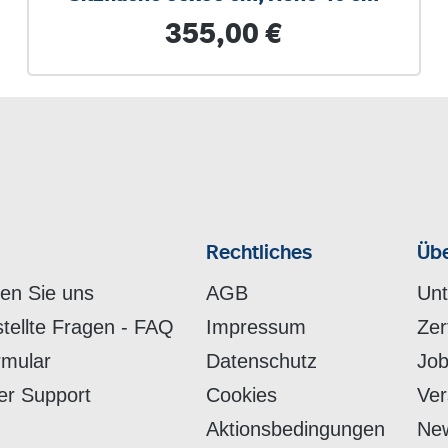
Regulärer Preis:
355,00 €
Rechtliches
Übe
hen Sie uns
AGB
Un
stellte Fragen - FAQ
Impressum
Zer
rmular
Datenschutz
Job
er Support
Cookies
Ver
Aktionsbedingungen
New