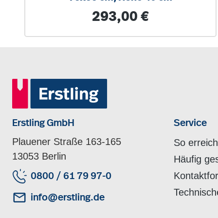
Regulärer Preis:
293,00 €
Erstling GmbH
Service
Plauener Straße 163-165
So erreic
13053 Berlin
Häufig ge
Kontaktfo
0800 / 61 79 97-0
Technisch
info@erstling.de