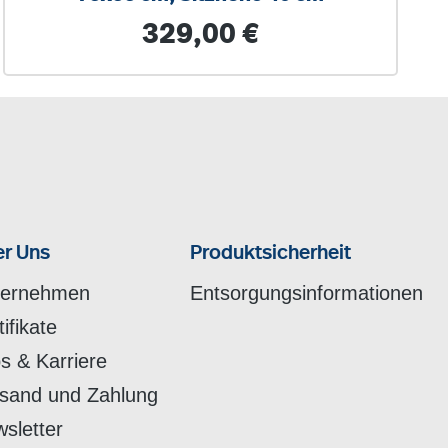
Regulärer Preis:
329,00 €
r Uns
Produktsicherheit
ternehmen
Entsorgungsinformationen
tifikate
s & Karriere
sand und Zahlung
sletter