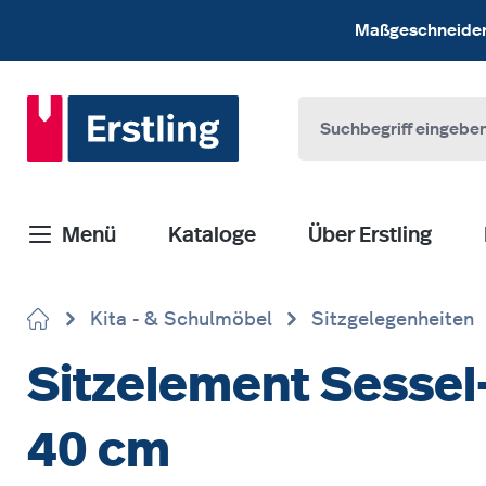
 Hauptinhalt springen
Zur Suche springen
Zur Hauptnavigation springen
Maßgeschneiderte
Menü
Kataloge
Über Erstling
Kita - & Schulmöbel
Sitzgelegenheiten
Sitzelement Sessel
40 cm