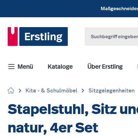
 Hauptinhalt springen
Zur Suche springen
Zur Hauptnavigation springen
Maßgeschneiderte
Menü
Kataloge
Über Erstling
Kita - & Schulmöbel
Sitzgelegenheiten
Stapelstuhl, Sitz 
natur, 4er Set