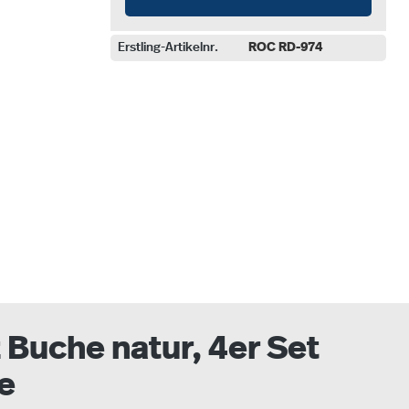
Erstling-Artikelnr.
ROC RD-974
auswählen
 Buche natur, 4er Set
e